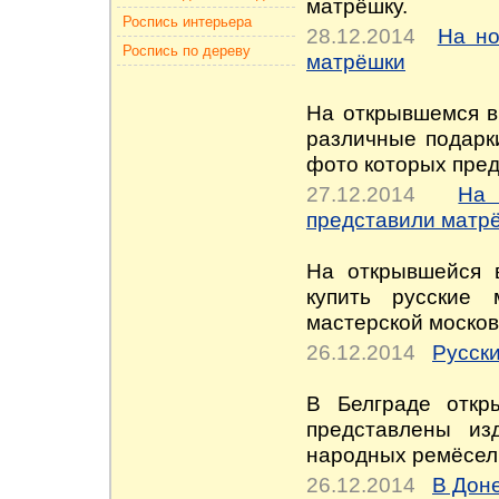
матрёшку.
Роспись интерьера
28.12.2014
На но
Роспись по дереву
матрёшки
На открывшемся в
различные подарки
фото которых пред
27.12.2014
На
представили матр
На открывшейся 
купить русские
мастерской москов
26.12.2014
Русск
В Белграде откр
представлены изд
народных ремёсел 
26.12.2014
В Дон