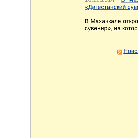
«Дагестанский су
В Махачкале откро
сувенир», на кото
Ново