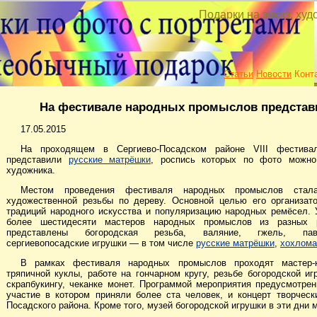
Подарки на заказ, ху
Статьи
Новости
Конт
На фестивале народных промыслов представ
17.05.2015
На проходящем в Сергиево-Посадском районе VIII фестива
представили
русские матрёшки
, роспись
которых по фото можно 
художника.
Местом проведения фестиваля народных промыслов стала
художественной резьбы по дереву. Основной целью его организат
традиций народного искусства и популяризацию народных ремёсел.
более шестидесяти мастеров народных промыслов из разных р
представлены богородская резьба, валяние, гжель, павл
сергиевопосадские игрушки — в том числе
русские матрёшки
,
хохлома
В рамках фестиваля народных промыслов проходят мастер
тряпичной куклы
, работе на гончарном кругу, резьбе богородской и
скрапбукингу, чеканке монет. Программой мероприятия предусмотрен
участие в котором приняли более ста человек, и концерт творческ
Посадского района. Кроме того, музей богородской игрушки в эти дни 