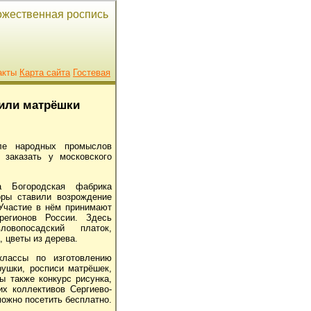
дожественная роспись
акты
Карта сайта
Гостевая
или матрёшки
ле народных промыслов
заказать у московского
 Богородская фабрика
оры ставили возрождение
 Участие в нём принимают
егионов России. Здесь
овопосадский платок,
, цветы из дерева.
-классы по
изготовлению
грушки, росписи матрёшек,
ы также конкурс рисунка,
их коллективов Сергиево-
можно посетить бесплатно.