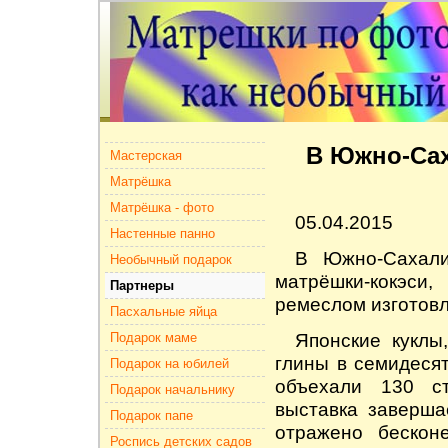
В Южно-Сах
Мастерская
Матрёшка
Матрёшка - фото
05.04.2015
Настенные панно
В Южно-Сахали
Необычный подарок
матрёшки-кокэси
,
Партнеры
ремеслом изготовл
Пасхальные яйца
Японские куклы
Подарок маме
глины в семидесят
Подарок на юбилей
объехали 130 с
Подарок начальнику
выставка заверша
Подарок папе
отражено бескон
Роспись детских садов