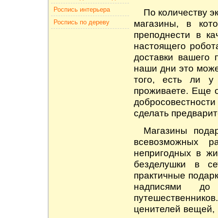
Роспись интерьера
По количеству э
магазины, в кот
Роспись по дереву
преподнести в к
настоящего робот
доставки вашего 
наши дни это може
того, есть ли у
проживаете. Еще 
добросовестност
сделать предварит
Магазины пода
всевозможных р
непригодных в ж
безделушки в с
практичные подарк
надписями до
путешественнико
ценителей вещей, 