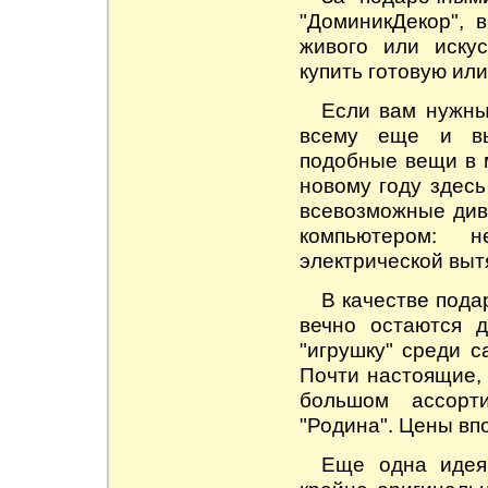
"ДоминикДекор", 
живого или искус
купить готовую или
Если вам нужн
всему еще и вы
подобные вещи в м
новому году здесь
всевозможные див
компьютером: 
электрической вытя
В качестве
пода
вечно остаются д
"игрушку" среди с
Почти настоящие, 
большом ассорт
"Родина". Цены вп
Еще одна иде