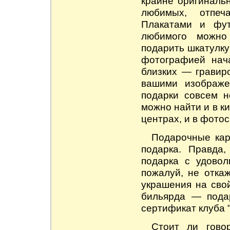
крайне оригинал
любимых, отпеч
Плакатами и фут
любимого можно
подарить шкатулку
фотографией нач
близких — гравиро
вашими изображ
подарки совсем н
можно найти и в ки
центрах, и в фото
Подарочные кар
подарка. Правда,
подарка с удовол
пожалуй, не отка
украшения на сво
бильярда — подар
сертификат клуба 
Стоит ли гово