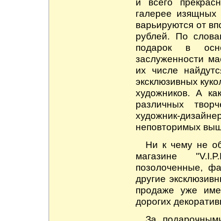
и всего прекрас
галерее изящных 
варьируются от вп
рублей. По слова
подарок в осн
заслуженности ма
их числе найдутс
эксклюзивных куко
художников. А ка
различных творч
художник-дизай
неповторимых выш
Ни к чему не 
магазине "V.I.
позолоченные, фа
другие эксклюзив
продаже уже име
дорогих декорати
За подарочным