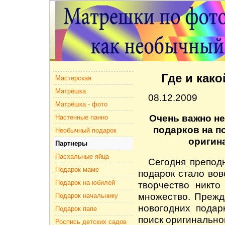
Где и как
Мастерская
Матрёшка
08.12.2009
Матрёшка - фото
Очень важно не
Настенные панно
подарков на п
Необычный подарок
оригин
Партнеры
Пасхальные яйца
Сегодня препод
Подарок маме
подарок
стало вов
Подарок на юбилей
творчество никто
множество. Прежде
Подарок начальнику
новогодних подар
Подарок папе
поиск оригинально
Роспись детских садов