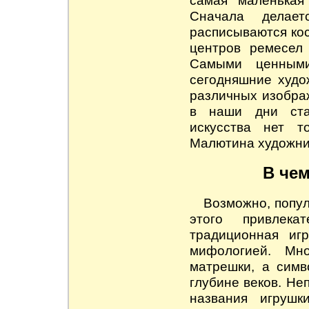
Сначала делае
расписываются ко
центров ремесел
Самыми ценными
сегодняшние худо
различных изобра
в наши дни ста
искусства нет т
Малютина художник
В че
Возможно, попул
этого привлека
традиционная иг
мифологией. Мн
матрешки, а симв
глубине веков. Не
названия игрушк