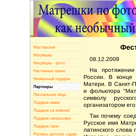
Фес
Мастерская
Матрёшка
08.12.2009
Матрёшка - фото
На протяжении
Настенные панно
России. В конце
Необычный подарок
Матери. В Санкт-
Партнеры
и фольклора "Мат
Пасхальные яйца
символу русско
Подарок маме
организатором его
Подарок на юбилей
Так почему сое
Подарок начальнику
Русское имя Матре
Подарок папе
латинского слова 
Роспись детских садов