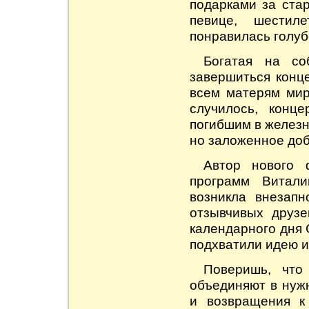
подарками за ста
певице, шестил
понравилась голуб
Богатая на с
завершиться конц
всем матерям мир
случилось, конц
погибшим в железн
но заложенное до
Автор нового 
программ Витали
возникла внезап
отзывчивых друзе
календарного дня
подхватили идею и
Поверишь, что
объединяют в нуж
и возвращения к