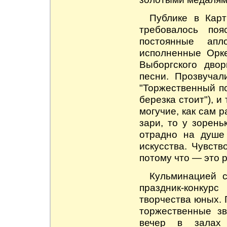
Публике в Карт
требовалось по
постоянные апл
исполненные Орк
Выборгского дво
песни. Прозвучал
"Торжественный по
березка стоит"), и
могучие, как сам р
зари, то у зорень
отрадно на душе 
искусства. Чувств
потому что — это 
Кульминацией 
праздник-конкур
творчества юных. 
торжественные зв
вечер в залах 