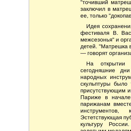
"точивший матрешк
заключил в матре
ее, только "докоп
Идея сохранени
фестиваля В. Вас
межсезонья" и орг
детей. "Матрешка 
— говорят организ
На открытии 
сегодняшние дни
народных инструм
скульптуры было 
присутствующим и
Париже в начале
парижанам вмест
инструментов,
Эстетствующая пуб
культуру Росси
золотыми медалям