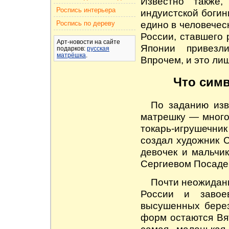
Известно также
Роспись интерьера
индуистской богин
едино в человечес
Роспись по дереву
России, ставшего 
Арт-новости на сайте
Японии привезл
подарков:
русская
матрёшка
.
Впрочем, и это лиш
Что симв
По заданию из
матрешку — много
токарь-игрушечни
создал художник 
девочек и мальчик
Сергиевом Посаде
Почти неожиданн
России и завое
высушенных берез
форм остаются Вя
самая маленькая