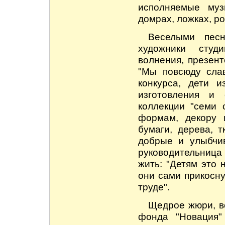
исполняемые муз
домрах, ложках, ро
Веселыми песн
художники студ
волнения, презент
"Мы повсюду сла
конкурса, дети 
изготовления и
коллекции "семи 
формам, декору 
бумаги, дерева, 
добрые и улыбчи
руководительница 
жить: "Детям это 
они сами прикосну
труде".
Щедрое жюри, в
фонда "Новация"