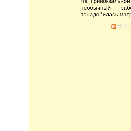
На привокзально
необычный гра
понадобилась мат
Ново