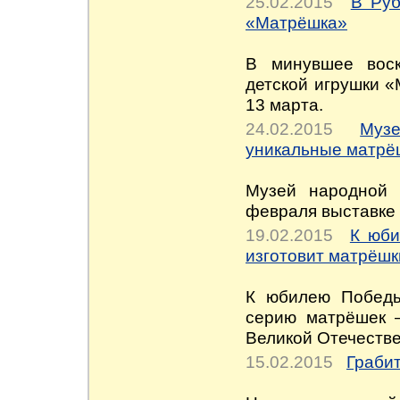
25.02.2015
В Руб
«Матрёшка»
В минувшее воск
детской игрушки «
13 марта.
24.02.2015
Муз
уникальные матрё
Музей народной 
февраля выставке
19.02.2015
К юби
изготовит матрёшк
К юбилею Победы
серию матрёшек —
Великой Отечеств
15.02.2015
Граби