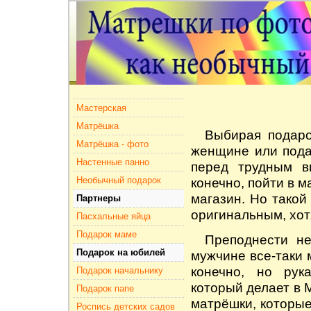
Мастерская
Матрёшка
Выбирая
подар
Матрёшка - фото
женщине или пода
Настенные панно
перед трудным 
Необычный подарок
конечно, пойти в м
магазин. Но такой
Партнеры
оригинальным, хот
Пасхальные яйца
Подарок маме
Преподнести
н
Подарок на юбилей
мужчине все-таки 
конечно, но рук
Подарок начальнику
который делает в
Подарок папе
матрёшки, которые
Роспись детских садов