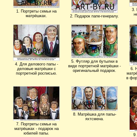
3.
1. Портреты семьи на
н
матрёшках.
2. Подарок папе-генералу.
5. Футляр для бутылки в
4. Для делового папы -
виде портретной матрёшки -
деловые матрёшки с
6. 
оригинальный подарок.
портретной росписью.
матрё
в фор
8. Матрёшка для папы-
яхтсмена.
7. Портреты семьи на
матрёшках - подарок на
юбилей папы.
9