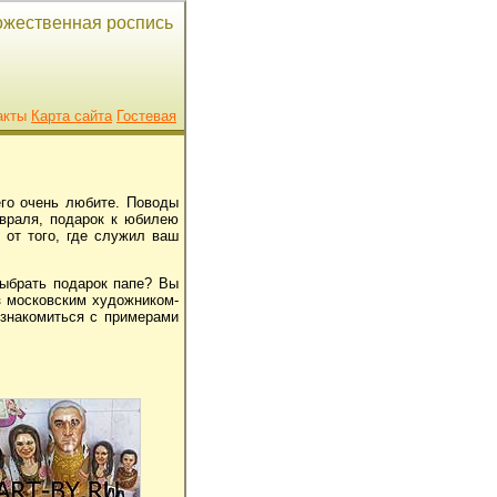
дожественная роспись
акты
Карта сайта
Гостевая
его очень любите. Поводы
евраля, подарок к юбилею
от того, где служил ваш
ыбрать подарок папе
? Вы
з московским художником-
ознакомиться с примерами