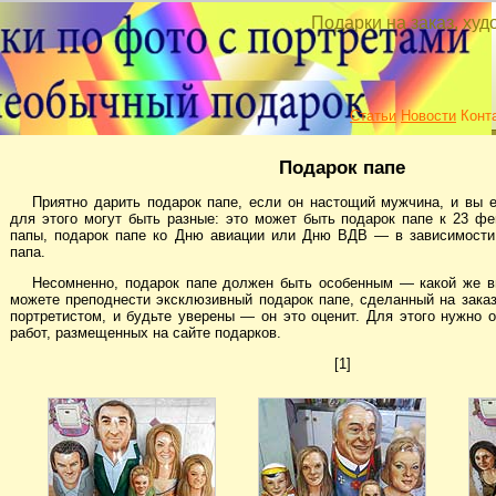
Подарки на заказ, ху
Статьи
Новости
Конт
Подарок папе
Приятно дарить
подарок папе
, если он настощий мужчина, и вы 
для этого могут быть разные: это может быть подарок папе к 23 ф
папы, подарок папе ко Дню авиации или Дню ВДВ — в зависимости 
папа.
Несомненно, подарок папе должен быть особенным — какой же
в
можете преподнести эксклюзивный подарок папе, сделанный на зака
портретистом, и будьте уверены — он это оценит. Для этого нужно 
работ, размещенных на сайте подарков.
[1]